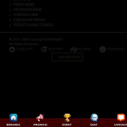
PERATURAN
INFORMASI BANK
HUBUNGI KAMI
KEBIJAKAN PRIVASI
PERSETUJUAN COOKIES
© 2015 - 2026 Copyright DONASIBET.
All Rights Reserved.
LAPOR PUSAT
BERANDA
PROMOSI
EVENT
CHAT
LIVECHA