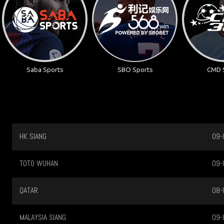
Saba Sports
SBO Sports
CMD 
Togel Result
HK SIANG
09-
TOTO WUHAN
09-
QATAR
08-
MALAYSIA SIANG
09-