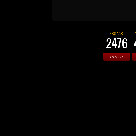
HK SIANG
2476
8/8/2026