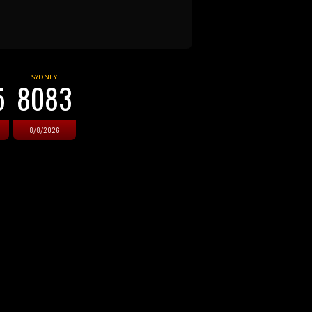
SYDNEY
5
8083
8/8/2026