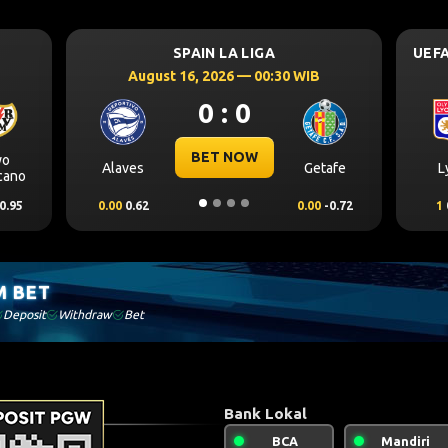
IONS LEAGUE QUALIFIERS
UEFA CHAMPIONS LEAGUE Q
 12, 2026 — 01:30 WIB
August 12, 2026 — 01:15
0 : 0
0 : 0
BET NOW
BET NOW
Slovan
Fenerbahce
Bratislava
0.5
0.87
0.5
0.83
M BET
Deposit
Withdraw
Bet
Bank Lokal
BCA
Mandiri