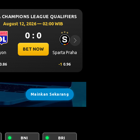
UALIFIERS
UEFA CHAMPIONS LEAGUE QUALIFIERS
 WIB
August 11, 2026 — 22:59 WIB
0 : 0
Next
BET NOW
Union Saint-
Mjallby
Bodo Glimt
Gilloise
-0.5
0.99
0.75
0.82
-0.75
1.00
Mainkan Sekarang
BNI
BRI