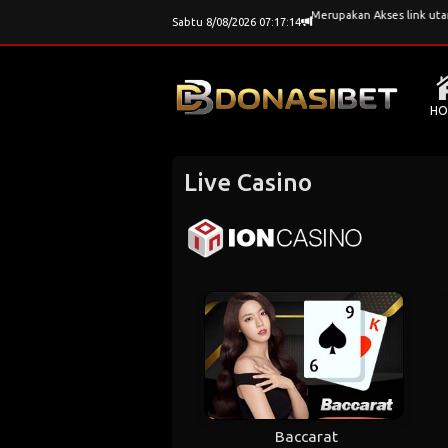
DONASIBET Merupakan Akses link utama tot
Sabtu 8/08/2026 07:17:14
HO
Live Casino
Baccarat