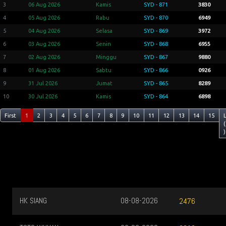
3
06 Aug 2026
Kamis
SYD - 871
3830
4
05 Aug 2026
Rabu
SYD - 870
6949
5
04 Aug 2026
Selasa
SYD - 869
3972
6
03 Aug 2026
Senin
SYD - 868
6955
7
02 Aug 2026
Minggu
SYD - 867
9880
8
01 Aug 2026
Sabtu
SYD - 866
0926
9
31 Jul 2026
Jumat
SYD - 865
8289
10
30 Jul 2026
Kamis
SYD - 864
6898
First
1
2
3
4
5
6
7
8
9
10
11
12
13
14
15
(
)
Togel Result
HK SIANG
08-08-2026
2476