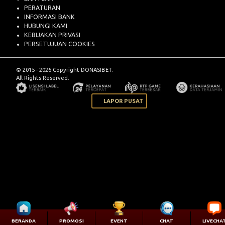
PERATURAN
INFORMASI BANK
HUBUNGI KAMI
KEBIJAKAN PRIVASI
PERSETUJUAN COOKIES
© 2015 - 2026 Copyright DONASIBET.
All Rights Reserved.
LAPOR PUSAT
BERANDA
PROMOSI
EVENT
CHAT
LIVECHA