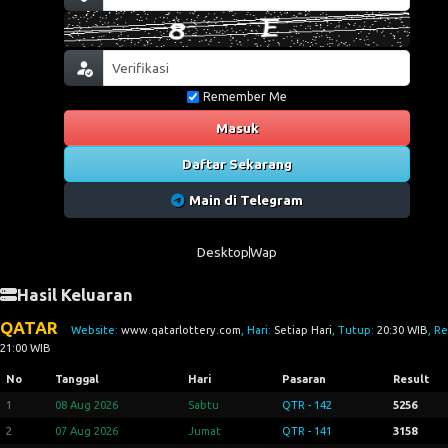
Remember Me
Masuk
Daftar Sekarang
Main di Telegram
Desktop
Wap
Hasil Keluaran
QATAR
Website:
www.qatarlottery.com
, Hari:
Setiap Hari
, Tutup:
20:30 WIB
, Re
21:00 WIB
No
Tanggal
Hari
Pasaran
Result
1
08 Aug 2026
Sabtu
QTR - 142
5256
2
07 Aug 2026
Jumat
QTR - 141
3158