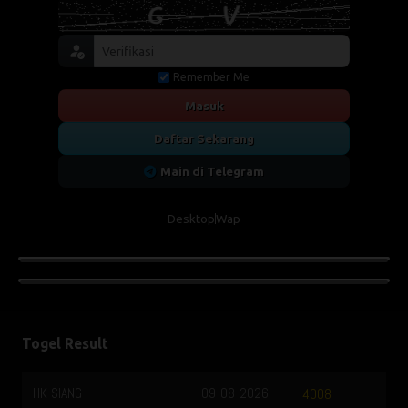
Remember Me
Masuk
Daftar Sekarang
Main di Telegram
Desktop
Wap
Togel Result
HK SIANG
09-08-2026
4008