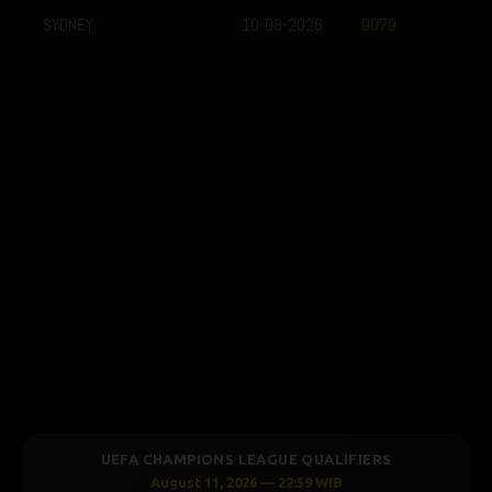
SYDNEY
10-08-2026
9079
UEFA CHAMPIONS LEAGUE QUALIFIERS
August 11, 2026 — 22:59 WIB