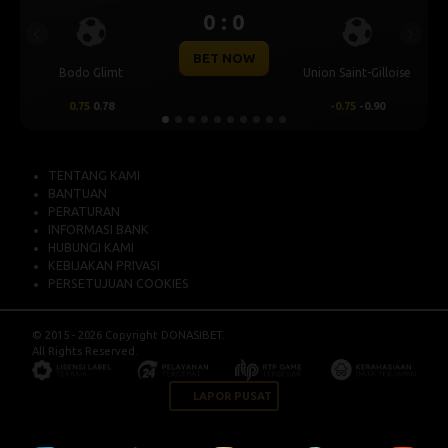
0 : 0
Previous
Next
BET NOW
Bodo Glimt
Union Saint-Gilloise
Ka
0.75
0.78
-0.75
-0.90
TENTANG KAMI
BANTUAN
PERATURAN
INFORMASI BANK
HUBUNGI KAMI
KEBIJAKAN PRIVASI
PERSETUJUAN COOKIES
© 2015 - 2026 Copyright DONASIBET.
All Rights Reserved.
LAPOR PUSAT